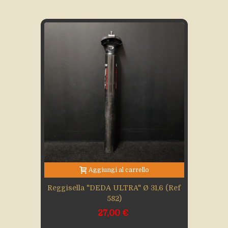
Aggiungi al carrello
Reggisella "DEDA ULTRA" Ø 31,6 (Ref
582)
27,00 €