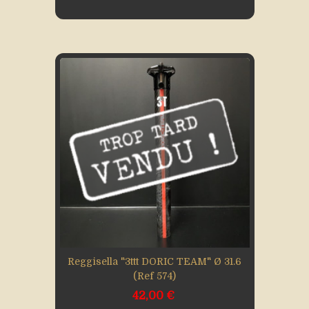
Reggisella "3ttt DORIC TEAM" Ø 31.6
(Ref 574)
42,00 €