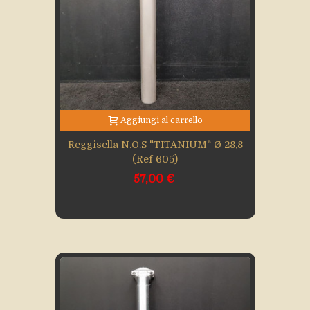
Aggiungi al carrello
Reggisella N.O.S "TITANIUM" Ø 28,8
(Ref 605)
57,00 €