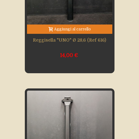
Aggiungi al carrello
Reggisella "UNO" Ø 28,6 (Ref 616)
14,00 €