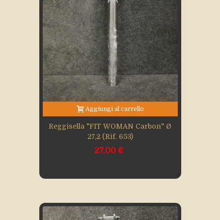
Aggiungi al carrello
Reggisella "FIT WOMAN Carbon" Ø
27,2 (rif. 653)
27,00 €