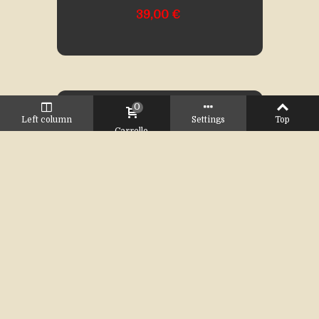
39,00 €
0
Left column
Settings
Top
Carrello
Aggiungi al carrello