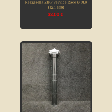
Reggisella ZIPP Service Race Ø 31,6
(rif. 639)
32,00 €