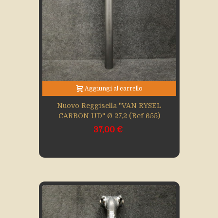
Aggiungi al carrello
Nuovo Reggisella "VAN RYSEL
CARBON UD" Ø 27,2 (Ref 655)
37,00 €