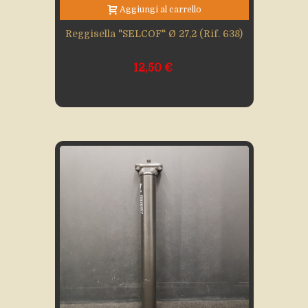
Aggiungi al carrello
Reggisella "SELCOF" Ø 27,2 (rif. 638)
12,50 €