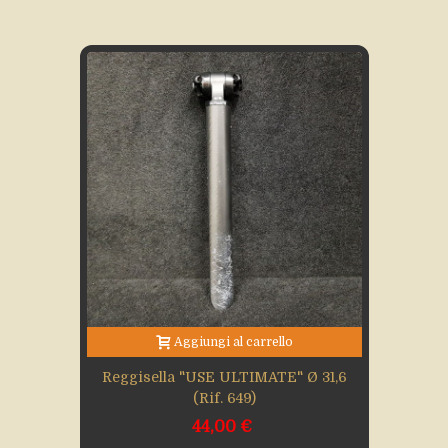
Aggiungi al carrello
Reggisella "USE ULTIMATE" Ø 31,6
(rif. 649)
44,00 €