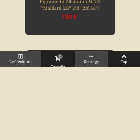
Pignone In Alluminio N.A.S.
"Maillard ZB" 15d (rif. 147)
7,50 €
0
Left column
Settings
Top
Carrello