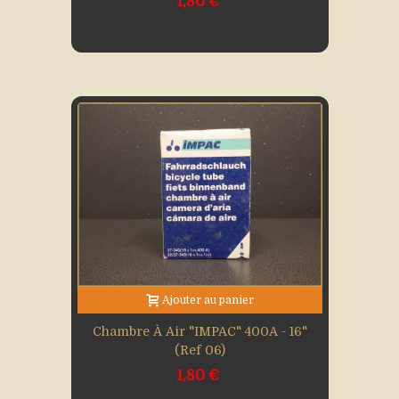
1,80 €
Ajouter au panier
Chambre À Air "IMPAC" 400A - 16"
(Ref 06)
1,80 €