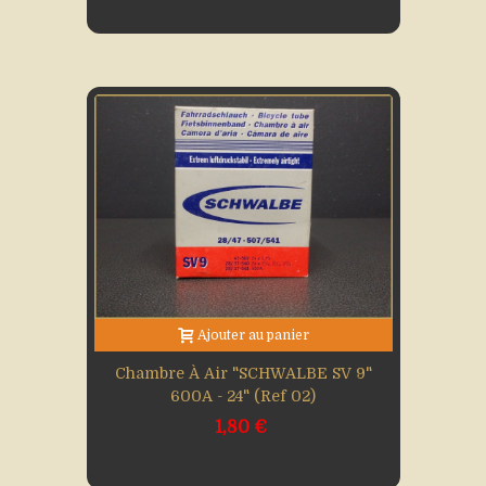
Ajouter au panier
Chambre À Air "SCHWALBE SV 9"
600A - 24" (Ref 02)
1,80 €