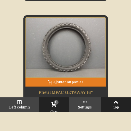
Ajouter au panier
Pneu IMPAC GETAWAY 16"
0
5,00 €
Left column
Settings
Top
Cart