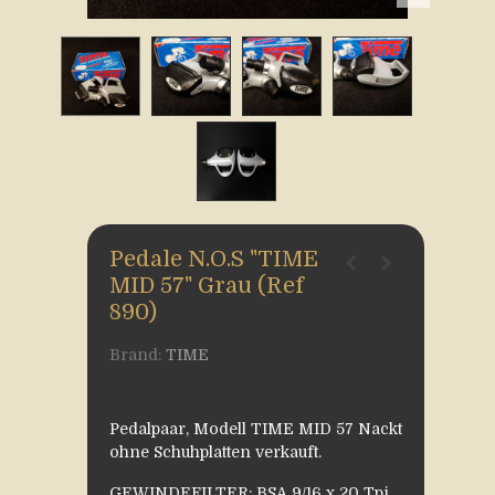
Pedale N.O.S "TIME
MID 57" Grau (Ref
890)
Brand:
TIME
Pedalpaar, Modell TIME MID 57 Nackt
ohne Schuhplatten verkauft.
GEWINDEFILTER: BSA 9/16 x 20 Tpi