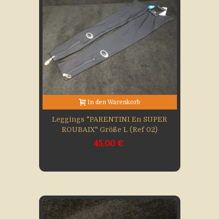
In den Warenkorb
Leggings "PARENTINI En SUPER
ROUBAIX" Größe L (Ref 02)
45,00 €