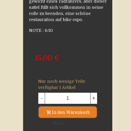
gewicht eines radfahrers, aber dieser
sattel füllt sich vollkommen in seine
rolle zu beenden, eine schöne
restauration auf bike expo.
NOTE : 6/10
15,00 €
Nur noch wenige Teile
verfügbar
1 Artikel
-
+
In den Warenkorb
Share